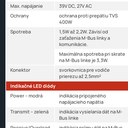
Max. napájanie
39V DC, 27V AC
Ochrany
ochrana proti prepätiu TVS
400W
Spotreba
1,5W až 2,2W. Závisí od
zaťaženia M-Bus linky a
komunikácie.
Maximálna spotreba pri skrate
na M-Bus linke je 3,3W.
Konektor
svorkovnica pre vodiče
prierezu až 2,5mm²
Indikačné LED diódy
Power – modrá
indikácia pripojeného
napájacieho napätia
Transmit – zelená
indikácia vysielania dát na M-
Bus linke
Receive/Overload
indikácia príjmu dát na M-Bus