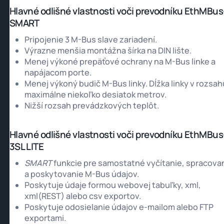
Hlavné odlišné vlastnosti voči prevodníku EthMBus
SMART
Pripojenie 3 M-Bus slave zariadení.
Výrazne menšia montážna šírka na DIN lište.
Menej výkoné prepäťové ochrany na M-Bus linke a
napájacom porte.
Menej výkoný budič M-Bus linky. Dĺžka linky v rozsah
maximálne niekoľko desiatok metrov.
Nižší rozsah prevádzkových teplôt.
Hlavné odlišné vlastnosti voči prevodníku EthMBus
3SL LITE
SMART
funkcie pre samostatné vyčítanie, spracova
a poskytovanie M-Bus údajov.
Poskytuje údaje formou webovej tabuľky, xml,
xml(REST) alebo csv exportov.
Poskytuje odosielanie údajov e-mailom alebo FTP
exportami.