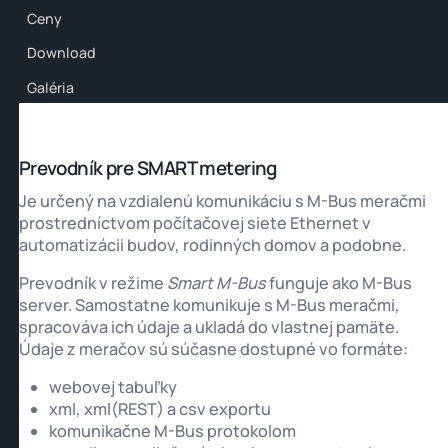
Ceny
Download
Galéria
Prevodník pre SMART metering
Je určený na vzdialenú komunikáciu s M-Bus meračmi
prostredníctvom počítačovej siete Ethernet v
automatizácii budov, rodinných domov a podobne.
Prevodník v režime
Smart M-Bus
funguje ako M-Bus
server. Samostatne komunikuje s M-Bus meračmi,
spracováva ich údaje a ukladá do vlastnej pamäte.
Údaje z meračov sú súčasne dostupné vo formáte:
webovej tabuľky
xml, xml(REST) a csv exportu
komunikačne M-Bus protokolom