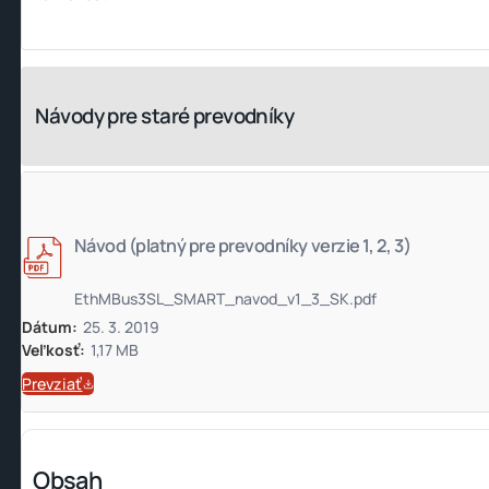
Návody pre staré prevodníky
Návod (platný pre prevodníky verzie 1, 2, 3)
EthMBus3SL_SMART_navod_v1_3_SK.pdf
Dátum:
25. 3. 2019
Veľkosť:
1,17 MB
Prevziať
Obsah