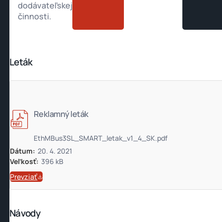
dodávateľskej
činnosti.
Leták
Reklamný leták
EthMBus3SL_SMART_letak_v1_4_SK.pdf
Dátum:
20. 4. 2021
Veľkosť:
396 kB
Prevziať
Návody