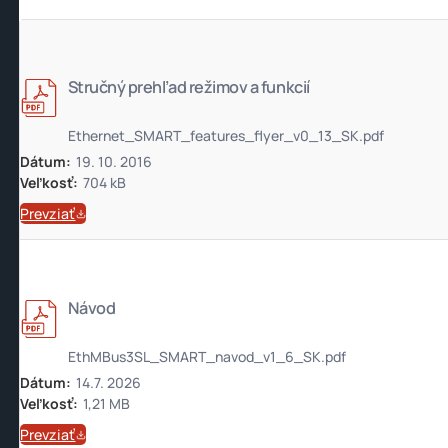
Stručný prehľad režimov a funkcií
Ethernet_SMART_features_flyer_v0_13_SK.pdf
Dátum:
19. 10. 2016
Veľkosť:
704 kB
Prevziať
Návod
EthMBus3SL_SMART_navod_v1_6_SK.pdf
Dátum:
14.7. 2026
Veľkosť:
1,21 MB
Prevziať