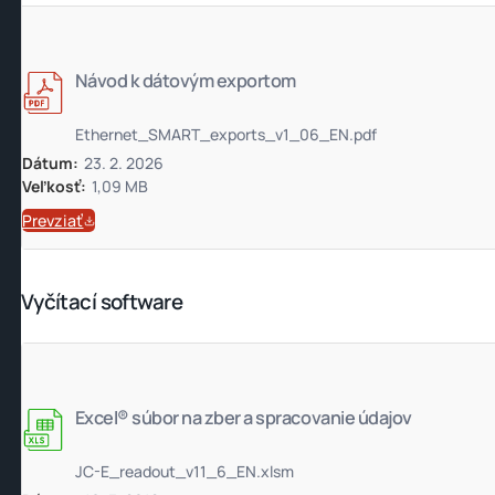
Návod k dátovým exportom
Ethernet_SMART_exports_v1_06_EN.pdf
Dátum:
23. 2. 2026
Veľkosť:
1,09 MB
Prevziať
Vyčítací software
Excel® súbor na zber a spracovanie údajov
JC-E_readout_v11_6_EN.xlsm