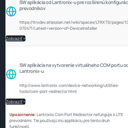
SW aplikácia od Lantronix-u pre rozšírenú konfigurác
prevodníkov
https://ltrxdev.atlassian.net/wiki/spaces/LTRXTS/pages/1
070471/Latest+version+of+DeviceInstaller
Zobraziť
SW aplikácia na vytvorenie virtuálneho COM portu o
Lantronix-u
http://www.lantronix.com/device-networking/utilities-
tools/com-port-redirector.html
Zobraziť
Upozornenie:
Lantronix Com Port Redirector nefunguje s LITE
prevodníkmi. Tie používajú inú applikáciu pre tento druh
funkčnosti.