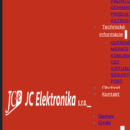
PREPÄŤ
OCHRAN
PRODUK
VILTRUS
Technické
informácie
OVEREN
MERAČE
KOMUNI
CEZ
VIRTUÁL
SÉRIOVÝ
PORT
Obchod
Kontakt
Domov
O nás