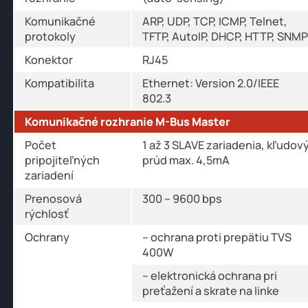
Komunikačné
ARP, UDP, TCP, ICMP, Telnet,
protokoly
TFTP, AutoIP, DHCP, HTTP, SNMP
Konektor
RJ45
Kompatibilita
Ethernet: Version 2.0/IEEE
802.3
Komunikačné rozhranie M-Bus Master
Počet
1 až 3 SLAVE zariadenia, kľudov
pripojiteľných
prúd max. 4,5mA
zariadení
Prenosová
300 – 9600 bps
rýchlosť
Ochrany
– ochrana proti prepätiu TVS
400W
– elektronická ochrana pri
preťažení a skrate na linke