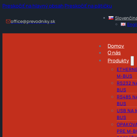
Preskočiť na hlavný obsah
Preskočiť na pätičku
Slovenčin
office@prevodniky.sk
Engl
Domov
O nás
Produkty
ETHERNE
M-BUS
RS232 N
BUS
RS485 N
BUS
USB NA 
BUS
OPAKOV
PRE M-B