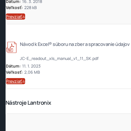
Dátum:
16. 3. 2018
Veľkosť:
228 kB
Prevziať
Návod k Excel® súboru na zber a spracovanie údajov
JC-E_readout_xls_manual_v1_11_SK.pdf
Dátum:
11. 1. 2023
Veľkosť:
2,06 MB
Prevziať
Nástroje Lantronix