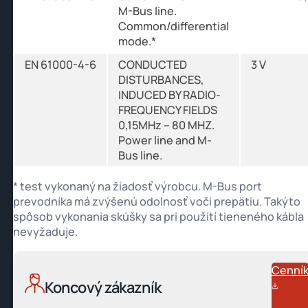
M-Bus line.
Common/differential
mode.*
EN 61000-4-6
CONDUCTED
3 V
DISTURBANCES,
INDUCED BY RADIO-
FREQUENCY FIELDS
0,15MHz – 80 MHZ.
Power line and M-
Bus line.
* test vykonaný na žiadosť výrobcu. M-Bus port
prevodníka má zvýšenú odolnosť voči prepätiu. Takýto
spôsob vykonania skúšky sa pri použití tieneného kábla
nevyžaduje.
Cenní
Koncový zákazník