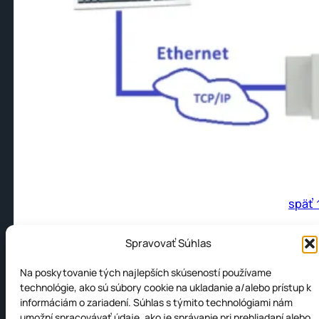
späť 
Spravovať Súhlas
LED indikácia
Na poskytovanie tých najlepších skúseností používame
technológie, ako sú súbory cookie na ukladanie a/alebo prístup k
informáciám o zariadení. Súhlas s týmito technológiami nám
umožní spracovávať údaje, ako je správanie pri prehliadaní alebo