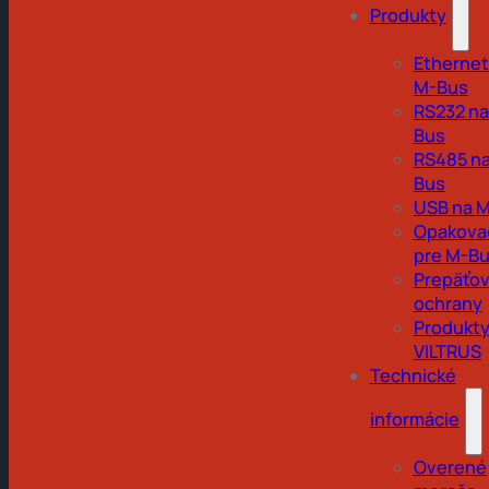
Produkty
Ethernet
M-Bus
RS232 na
Bus
RS485 na
Bus
USB na 
Opakova
pre M-B
Prepäťo
ochrany
Produkt
VILTRUS
Technické
informácie
Overené