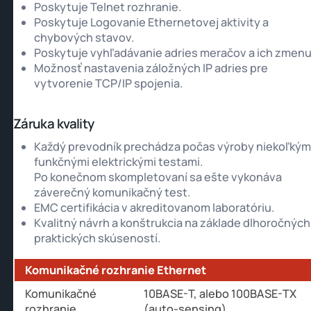
Poskytuje Telnet rozhranie.
Poskytuje Logovanie Ethernetovej aktivity a
chybových stavov.
Poskytuje vyhľadávanie adries meračov a ich zmenu
Možnosť nastavenia záložných IP adries pre
vytvorenie TCP/IP spojenia.
Záruka kvality
Každý prevodník prechádza počas výroby niekoľkým
funkčnými elektrickými testami.
Po konečnom skompletovaní sa ešte vykonáva
záverečný komunikačný test.
EMC certifikácia v akreditovanom laboratóriu.
Kvalitný návrh a konštrukcia na základe dlhoročných
praktických skúseností.
Komunikačné rozhranie Ethernet
Komunikačné
10BASE-T, alebo 100BASE-TX
rozhranie
(auto-sensing)