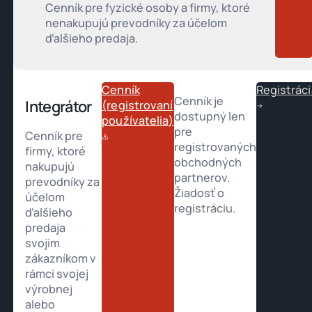
Cenník pre fyzické osoby a firmy, ktoré
nenakupujú prevodníky za účelom
ďalšieho predaja.
Cenník
Registráci
Cenník je
Integrátor
(registrovaní
dostupný len
používatelia)
pre
Cenník pre
registrovaných
firmy, ktoré
obchodných
nakupujú
partnerov.
prevodníky za
Žiadosť o
účelom
registráciu.
ďalšieho
predaja
svojim
zákazníkom v
rámci svojej
výrobnej
alebo