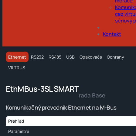
merače
Komunik
cez virtu
sériový 
Obchod
Kontakt
Ethernet
RS232
RS485
USB
Opakovače
Ochrany
VILTRUS
EthMBus-3SL SMART
rada Base
Komunikačný prevodník Ethernet na M-Bus
Prehľad
Parametre