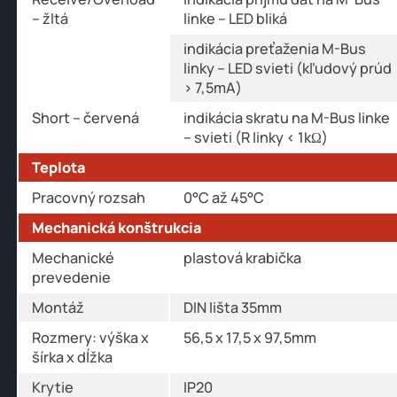
– žltá
linke – LED bliká
indikácia preťaženia M-Bus
linky – LED svieti (kľudový prúd
> 7,5mA)
Short – červená
indikácia skratu na M-Bus linke
– svieti (R linky < 1kΩ)
Teplota
Pracovný rozsah
0°C až 45°C
Mechanická konštrukcia
Mechanické
plastová krabička
prevedenie
Montáž
DIN lišta 35mm
Rozmery: výška x
56,5 x 17,5 x 97,5mm
šírka x dĺžka
Krytie
IP20