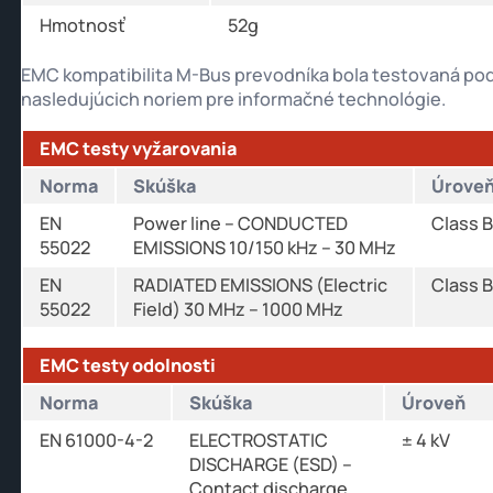
Hmotnosť
52g
EMC kompatibilita M-Bus prevodníka bola testovaná po
nasledujúcich noriem pre informačné technológie.
EMC testy vyžarovania
Norma
Skúška
Úrove
EN
Power line – CONDUCTED
Class B
55022
EMISSIONS 10/150 kHz – 30 MHz
EN
RADIATED EMISSIONS (Electric
Class B
55022
Field) 30 MHz – 1000 MHz
EMC testy odolnosti
Norma
Skúška
Úroveň
EN 61000-4-2
ELECTROSTATIC
± 4 kV
DISCHARGE (ESD) –
Contact discharge