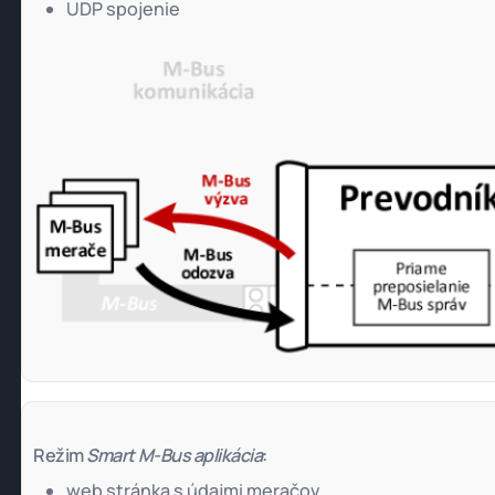
UDP spojenie
Režim
Smart M-Bus aplikácia
:
web stránka s údajmi meračov