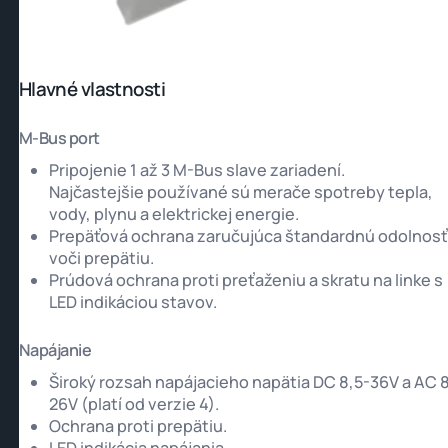
Hlavné vlastnosti
M-Bus port
Pripojenie 1 až 3 M-Bus slave zariadení.
Najčastejšie používané sú merače spotreby tepla,
vody, plynu a elektrickej energie.
Prepäťová ochrana zaručujúca štandardnú odolnosť
voči prepätiu.
Prúdová ochrana proti preťaženiu a skratu na linke s
LED indikáciou stavov.
Napájanie
Široký rozsah napájacieho napätia DC 8,5-36V a AC 
26V (platí od verzie 4).
Ochrana proti prepätiu.