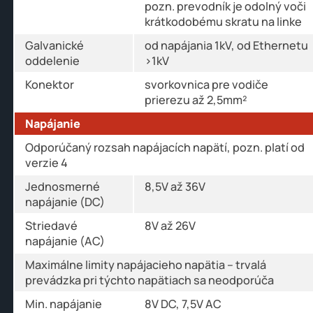
pozn. prevodník je odolný voči
krátkodobému skratu na linke
Galvanické
od napájania 1kV, od Ethernetu
oddelenie
>1kV
Konektor
svorkovnica pre vodiče
prierezu až 2,5mm²
Napájanie
Odporúčaný rozsah napájacích napätí, pozn. platí od
verzie 4
Jednosmerné
8,5V až 36V
napájanie (DC)
Striedavé
8V až 26V
napájanie (AC)
Maximálne limity napájacieho napätia – trvalá
prevádzka pri týchto napätiach sa neodporúča
Min. napájanie
8V DC, 7,5V AC