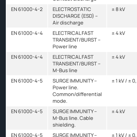
EN 61000-4-2
ELECTROSTATIC
± 8 kV
DISCHARGE (ESD) –
Air discharge
EN 61000-4-4
ELECTRICAL FAST
± 4 kV
TRANSIENT/BURST –
Power line
EN 61000-4-4
ELECTRICAL FAST
± 4 kV
TRANSIENT/BURST –
M-Bus line
EN 61000-4-5
SURGE IMMUNITY –
± 1 kV / ± 0
Power line.
Common/differential
mode.
EN 61000-4-5
SURGE IMMUNITY –
± 4 kV
M-Bus line. Cable
shielding.
EN 61000-4-5
SURGE IMMUNITY –
± 1 kV / ± 0