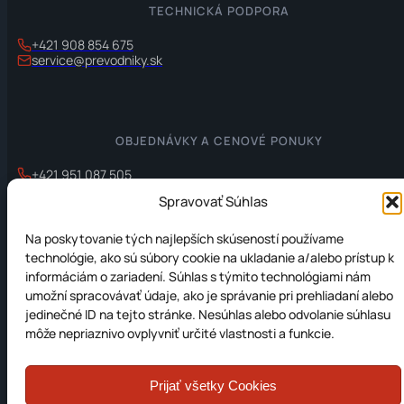
TECHNICKÁ PODPORA
+421 908 854 675
service@prevodniky.sk
OBJEDNÁVKY A CENOVÉ PONUKY
+421 951 087 505
office@prevodniky.sk
Spravovať Súhlas
Na poskytovanie tých najlepších skúseností používame
technológie, ako sú súbory cookie na ukladanie a/alebo prístup k
INFORMÁCIE
informáciám o zariadení. Súhlas s týmito technológiami nám
umožní spracovávať údaje, ako je správanie pri prehliadaní alebo
Ochrana osobných údajov
jedinečné ID na tejto stránke. Nesúhlas alebo odvolanie súhlasu
Zásady používania súborov cookie (EÚ)
môže nepriaznivo ovplyvniť určité vlastnosti a funkcie.
Prijať všetky Cookies
© 2012-2026 JC Elektronika s.r.o. Všetky práva vyhradené.