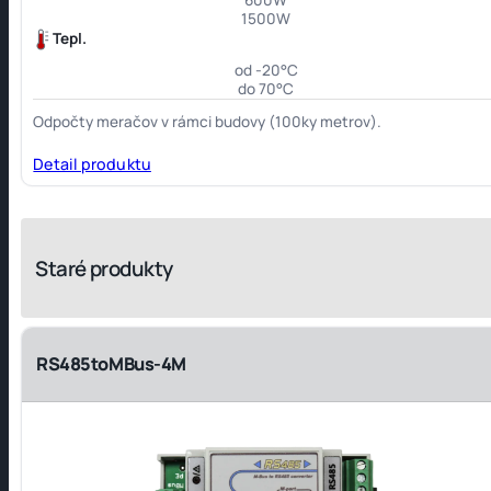
1500W
Tepl.
od -20°C
do 70°C
Odpočty meračov v rámci budovy (100ky metrov).
Detail produktu
Staré produkty
RS485toMBus-4M