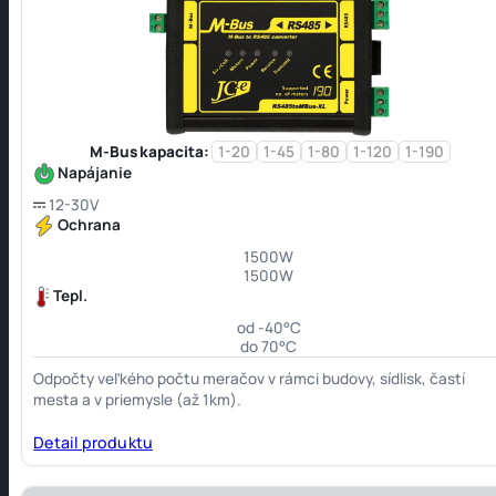
M-Bus kapacita:
1-20
1-45
1-80
1-120
1-190
Napájanie
12-30V
Ochrana
1500W
1500W
Tepl.
od -40°C
do 70°C
Odpočty veľkého počtu meračov v rámci budovy, sídlisk, častí
mesta a v priemysle (až 1km).
Detail produktu