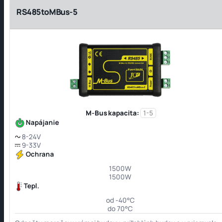
RS485toMBus-5
M-Bus kapacita:
1-5
Napájanie
8-24V
9-33V
Ochrana
1500W
1500W
Tepl.
od -40°C
do 70°C