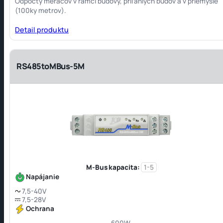
Odpočty meračov v rámci budovy, priľahlých budov a v priemysle
(100ky metrov).
Detail produktu
RS485toMBus-5M
M-Bus kapacita:
1-5
Napájanie
7,5-40V
7,5-28V
Ochrana
600W