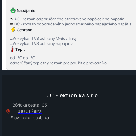
Napájanie
AC - rozsah odporúčaného striedavého napájacieho napätia
DC - rozsah odporúčaného jednosmerného napájacieho napätia
Ochrana
...W - výkon TVS ochrany M-Bus linky
...W - výkon TVS ochrany napájania
Tepl.
od ..°C do ..°C
odporúčaný teplotný rozsah pre použitie prevodníka
JC Elektronika s.r.o.
Bôrická cesta 103
010 01 Žilina
Slovenská republika