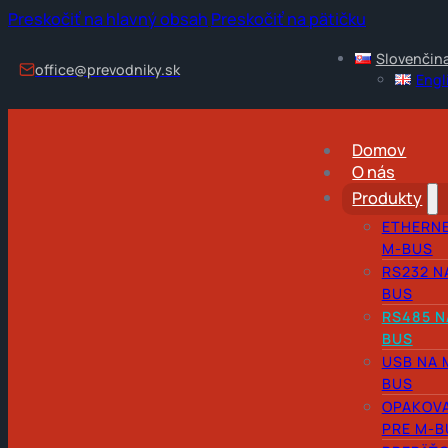
Preskočiť na hlavný obsah
Preskočiť na pätičku
Slovenčin
office@prevodniky.sk
Engl
Domov
O nás
Produkty
ETHERNE
M-BUS
RS232 N
BUS
RS485 N
BUS
USB NA 
BUS
OPAKOV
PRE M-B