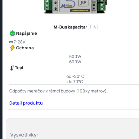
M-Bus kapacita:
1-4
Napájanie
7-28V
Ochrana
600W
600W
Tepl.
od -20°C
do 70°C
Odpočty meračov v rámci budovy (100ky metrov).
Detail produktu
Vysvetlivky: