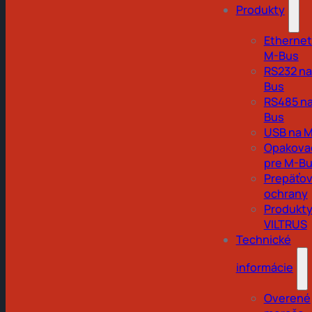
Produkty
Ethernet
M-Bus
RS232 na
Bus
RS485 na
Bus
USB na 
Opakova
pre M-B
Prepäťo
ochrany
Produkt
VILTRUS
Technické
informácie
Overené