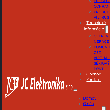
PREPÄŤ
OCHRAN
PRODUK
VILTRUS
Technické
informácie
OVEREN
MERAČE
KOMUNI
CEZ
VIRTUÁL
SÉRIOVÝ
PORT
Obchod
Kontakt
Domov
O nás