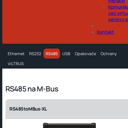
merače
Komunik
cez virtu
sériový 
Obchod
Kontakt
Ethernet
RS232
RS485
USB
Opakovače
Ochrany
VILTRUS
RS485 na M-Bus
RS485toMBus-XL