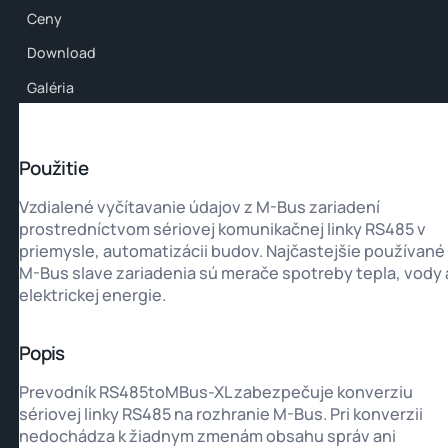
Ceny
Download
Galéria
Použitie
Vzdialené vyčítavanie údajov z M-Bus zariadení
prostredníctvom sériovej komunikačnej linky RS485 v
priemysle, automatizácii budov. Najčastejšie používané
M-Bus slave zariadenia sú merače spotreby tepla, vody 
elektrickej energie.
Popis
Prevodník RS485toMBus-XL zabezpečuje konverziu
sériovej linky RS485 na rozhranie M-Bus. Pri konverzii
nedochádza k žiadnym zmenám obsahu správ ani