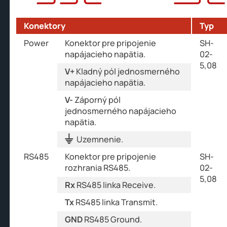
Konektory
Typ
Power
Konektor pre pripojenie
SH-
napájacieho napätia.
02-
5,08
V+
Kladný pól jednosmerného
napájacieho napätia.
V-
Záporný pól
jednosmerného napájacieho
napätia.
⏚
Uzemnenie.
RS485
Konektor pre pripojenie
SH-
rozhrania RS485.
02-
5,08
Rx
RS485 linka Receive.
Tx
RS485 linka Transmit.
GND
RS485 Ground.