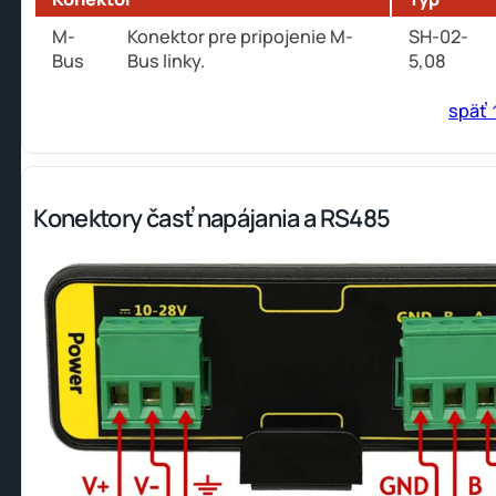
M-
Konektor pre pripojenie M-
SH-02-
Bus
Bus linky.
5,08
späť 
Konektory časť napájania a RS485