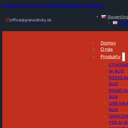
Preskočiť na hlavný obsah
Preskočiť na pätičku
Slovenčin
office@prevodniky.sk
Engl
Domov
O nás
Produkty
ETHERNE
M-BUS
RS232 N
BUS
RS485 N
BUS
USB NA 
BUS
OPAKOV
PRE M-B