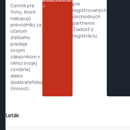
pre
Cenník pre
registrovaných
firmy, ktoré
obchodných
nakupujú
partnerov.
prevodníky za
Žiadosť o
účelom
registráciu.
ďalšieho
predaja
svojim
zákazníkom v
rámci svojej
výrobnej
alebo
dodávateľskej
činnosti.
Leták