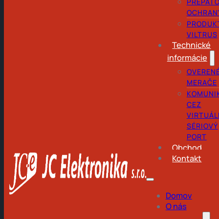
PREPÄŤ
OCHRAN
PRODUK
VILTRUS
Technické
informácie
OVEREN
MERAČE
KOMUNI
CEZ
VIRTUÁL
SÉRIOVÝ
PORT
Obchod
Kontakt
Domov
O nás