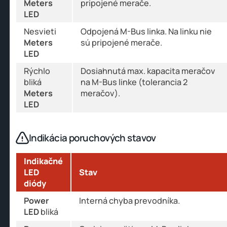
Meters
pripojené merače.
LED
Nesvieti
Odpojená M-Bus linka. Na linku nie
Meters
sú pripojené merače.
LED
Rýchlo
Dosiahnutá max. kapacita meračov
bliká
na M-Bus linke (tolerancia 2
Meters
meračov).
LED
Indikácia poruchových stavov
Indikačné
LED
Stav
diódy
Power
Interná chyba prevodníka.
LED
bliká