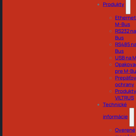
Produkty
Ethernet
M-Bus
RS232 na
Bus
RS485 na
Bus
USB na 
Opakova
pre M-B
Prepäťo
ochrany
Produkt
VILTRUS
Technické
informácie
Overené