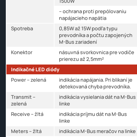
1500W
– ochrana proti prepólovaniu
napájacieho napätia
Spotreba
0,85W až 15W podľa typu
prevodníka a počtu zapojených
M-Bus zariadení
Konektor
násuvná svorkovnica pre vodiče
prierezu až 2,5mm²
Indikačné LED diódy
Power – zelená
indikácia napájania. Pri blikaní je
detekovaná chyba prevodníka.
Transmit –
indikácia vysielania dát na M-Bus
zelená
linke
Receive – žltá
indikácia príjmu dát na M-Bus
linke
Meters – žltá
indikácia M-Bus meračov na linke