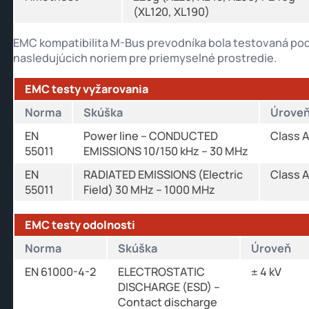
(XL120, XL190)
EMC kompatibilita M-Bus prevodníka bola testovaná po
nasledujúcich noriem pre priemyselné prostredie.
EMC testy vyžarovania
Norma
Skúška
Úrove
EN
Power line – CONDUCTED
Class 
55011
EMISSIONS 10/150 kHz – 30 MHz
EN
RADIATED EMISSIONS (Electric
Class 
55011
Field) 30 MHz – 1000 MHz
EMC testy odolnosti
Norma
Skúška
Úroveň
EN 61000-4-2
ELECTROSTATIC
± 4 kV
DISCHARGE (ESD) –
Contact discharge