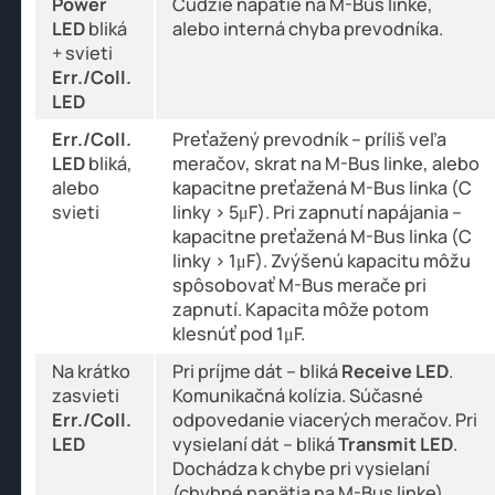
Power
Cudzie napätie na M-Bus linke,
LED
bliká
alebo interná chyba prevodníka.
+ svieti
Err./Coll.
LED
Err./Coll.
Preťažený prevodník – príliš veľa
LED
bliká,
meračov, skrat na M-Bus linke, alebo
alebo
kapacitne preťažená M-Bus linka (C
svieti
linky > 5μF). Pri zapnutí napájania –
kapacitne preťažená M-Bus linka (C
linky > 1μF). Zvýšenú kapacitu môžu
spôsobovať M-Bus merače pri
zapnutí. Kapacita môže potom
klesnúť pod 1μF.
Na krátko
Pri príjme dát – bliká
Receive LED
.
zasvieti
Komunikačná kolízia. Súčasné
Err./Coll.
odpovedanie viacerých meračov. Pri
LED
vysielaní dát – bliká
Transmit LED
.
Dochádza k chybe pri vysielaní
(chybné napätia na M-Bus linke).