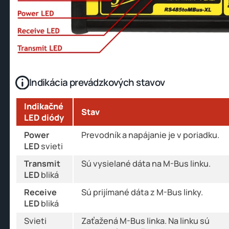
Indikácia prevádzkových stavov
Indikačné
Stav
LED diódy
Power
Prevodník a napájanie je v poriadku.
LED
svieti
Transmit
Sú vysielané dáta na M-Bus linku.
LED
bliká
Receive
Sú prijímané dáta z M-Bus linky.
LED
bliká
Svieti
Zaťažená M-Bus linka. Na linku sú