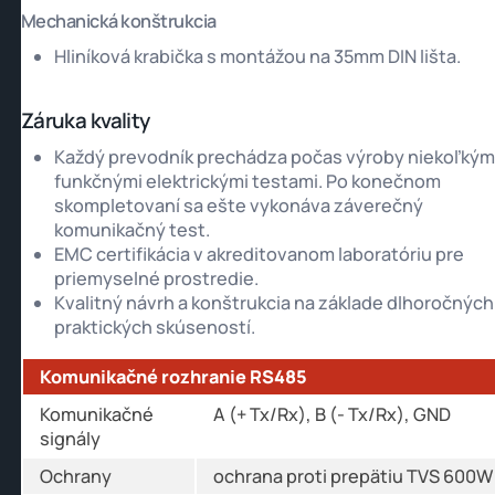
Mechanická konštrukcia
Hliníková krabička s montážou na 35mm DIN lišta.
Záruka kvality
Každý prevodník prechádza počas výroby niekoľkým
funkčnými elektrickými testami. Po konečnom
skompletovaní sa ešte vykonáva záverečný
komunikačný test.
EMC certifikácia v akreditovanom laboratóriu pre
priemyselné prostredie.
Kvalitný návrh a konštrukcia na základe dlhoročných
praktických skúseností.
Komunikačné rozhranie RS485
Komunikačné
A (+ Tx/Rx), B (- Tx/Rx), GND
signály
Ochrany
ochrana proti prepätiu TVS 600W