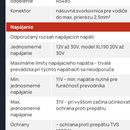
oddelenie
RS485
Konektor
násuvná svorkovnica pre vodiče
do max. prierezu 2,5mm²
Napájanie
Odporúčaný rozsah napájacích napätí
Jednosmerné
12V až 30V, model XL190 20V až
napájanie
30V
Maximálne limity napájacieho napätia – trvalá
prevádzka pri týchto napätiach sa neodporúča
Min.
11V – min. napätie nutné pre
jednosmerné
funkčnosť prevodníka
napájanie
Max.
31V – pri vyššom začína účinkova
jednosmerné
ochrana proti prepätiu
napájanie
Ochrany
– ochrana proti prepätiu TVS