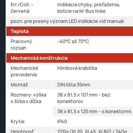
Err./Coll. –
indikácia chyby, preťaženia,
červená
kolízie na M-Bus linke
pozn. pre presný význam LED indikácie viď manuál
Teplota
Pracovný
-40°C až 70°C
rozsah
Mechanická konštrukcia
Mechanické
hliníková krabička
prevedenie
Montáž
DIN lišta 35mm
Rozmery: výška
38 x 81,5 x 107 mm – bez
x šírka x dĺžka
konektorov
38 x 81,5 x 125 mm – s konektormi
Krytie
IP40
Hmotnosť
220g (XL20, XL45, XL80) / 240g