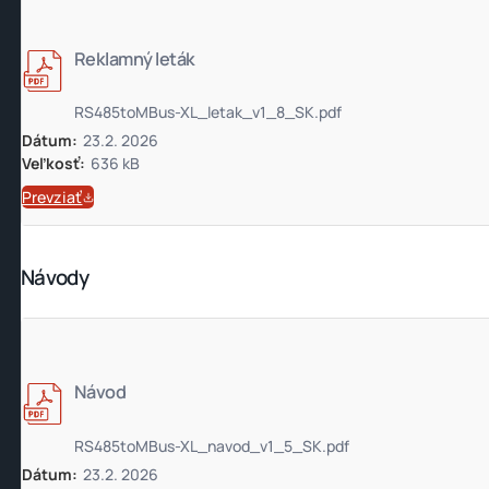
Reklamný leták
RS485toMBus-XL_letak_v1_8_SK.pdf
Dátum:
23.2. 2026
Veľkosť:
636 kB
Prevziať
Návody
Návod
RS485toMBus-XL_navod_v1_5_SK.pdf
Dátum:
23.2. 2026