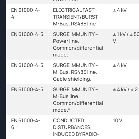
EN 61000-4-
ELECTRICAL FAST
± 4 kV
4
TRANSIENT/BURST –
M-Bus, RS485 line
EN 61000-4-5
SURGE IMMUNITY –
± 1 kV / ± 5
Power line.
V
Common/differential
mode.
EN 61000-4-5
SURGE IMMUNITY –
± 4 kV
M-Bus, RS485 line.
Cable shielding.
EN 61000-4-5
SURGE IMMUNITY –
± 4 kV / ± 2
M-Bus line.
Common/differential
mode.*
EN 61000-4-
CONDUCTED
10 V
6
DISTURBANCES,
INDUCED BY RADIO-