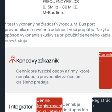
FREQUENCY FIELDS
0,15MHz – 80 MHZ.
M-Bus line.
* test vykonaný na žiadosť výrobcu. M-Bus port
prevodníka má zvýšenú odolnosť voči prepätiu. Takýto
spôsob vykonania skúšky sa pri použití tieneného kábla
nevyžaduje.
Cenní
Koncový zákazník
Cenník pre fyzické osoby a firmy, ktoré
nenakupujú prevodníky za účelom
ďalšieho predaja.
Cenník
Registráci
Cenník je
Integrátor
(registrovaní
dostupný len
používatelia)