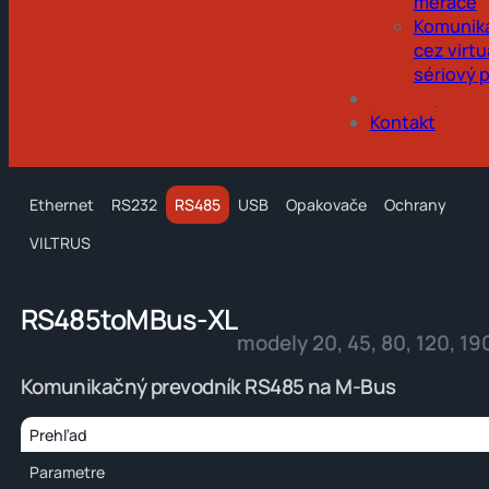
merače
Komunik
cez virtu
sériový 
Obchod
Kontakt
Ethernet
RS232
RS485
USB
Opakovače
Ochrany
VILTRUS
RS485toMBus-XL
modely 20, 45, 80, 120, 19
Komunikačný prevodník RS485 na M-Bus
Prehľad
Parametre