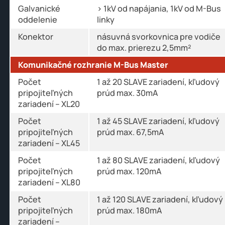
Galvanické
> 1kV od napájania, 1kV od M-Bus
oddelenie
linky
Konektor
násuvná svorkovnica pre vodiče
do max. prierezu 2,5mm²
Komunikačné rozhranie M-Bus Master
Počet
1 až 20 SLAVE zariadení, kľudový
pripojiteľných
prúd max. 30mA
zariadení – XL20
Počet
1 až 45 SLAVE zariadení, kľudový
pripojiteľných
prúd max. 67,5mA
zariadení – XL45
Počet
1 až 80 SLAVE zariadení, kľudový
pripojiteľných
prúd max. 120mA
zariadení – XL80
Počet
1 až 120 SLAVE zariadení, kľudový
pripojiteľných
prúd max. 180mA
zariadení –