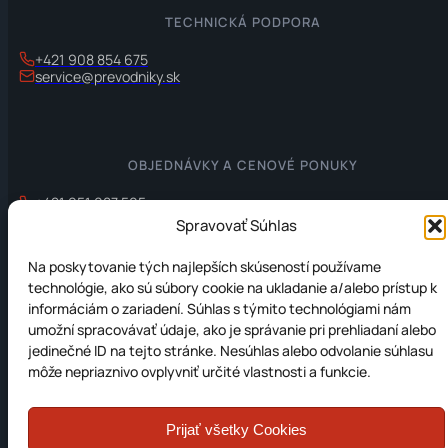
TECHNICKÁ PODPORA
+421 908 854 675
service@prevodniky.sk
OBJEDNÁVKY A CENOVÉ PONUKY
+421 951 087 505
office@prevodniky.sk
Spravovať Súhlas
Na poskytovanie tých najlepších skúseností používame
technológie, ako sú súbory cookie na ukladanie a/alebo prístup k
informáciám o zariadení. Súhlas s týmito technológiami nám
INFORMÁCIE
umožní spracovávať údaje, ako je správanie pri prehliadaní alebo
Ochrana osobných údajov
jedinečné ID na tejto stránke. Nesúhlas alebo odvolanie súhlasu
môže nepriaznivo ovplyvniť určité vlastnosti a funkcie.
Zásady používania súborov cookie (EÚ)
Prijať všetky Cookies
© 2012-2026 JC Elektronika s.r.o. Všetky práva vyhradené.