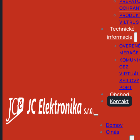
PREPÄŤ
OCHRAN
PRODUK
VILTRUS
Technické
informácie
OVEREN
MERAČE
KOMUNI
CEZ
VIRTUÁL
SÉRIOVÝ
PORT
Obchod
Kontakt
Domov
O nás