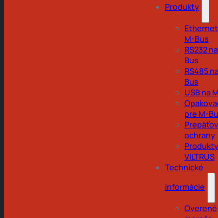
Produkty
Ethernet
M-Bus
RS232 na
Bus
RS485 na
Bus
USB na 
Opakova
pre M-B
Prepäťo
ochrany
Produkt
VILTRUS
Technické
informácie
Overené