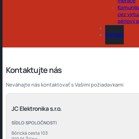
merače
Komunik
cez virtu
sériový 
Obchod
Kontakt
Kontaktujte nás
Neváhajte nás kontaktovať s Vašimi požiadavkami
JC Elektronika s.r.o.
SÍDLO SPOLOČNOSTI
Bôrická cesta 103
010 01 Žilina