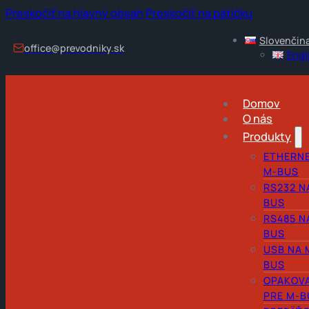
Preskočiť na hlavný obsah
Preskočiť na pätičku
Slovenčin
office@prevodniky.sk
Engl
Domov
O nás
Produkty
ETHERNE
M-BUS
RS232 N
BUS
RS485 N
BUS
USB NA 
BUS
OPAKOV
PRE M-B