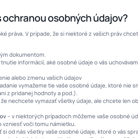
i s ochranou osobných údajov?
é práva. V prípade, že si niektoré z vašich práv chc
tným dokumentom.
tnutie informácií, aké osobné údaje o vás uchováva
enie alebo zmenu vašich údajov
adanie vymažeme tie vaše osobné údaje, ktoré nie sm
ni z pridanej hodnoty a pod.).
, že nechcete vymazať všetky údaje, ale chcete len ob
jov
– v niektorých prípadoch môžeme vaše osobné úda
 vzniesť voči tomu námietku.
 si od nás všetky vaše osobné údaje, ktoré o vás sp