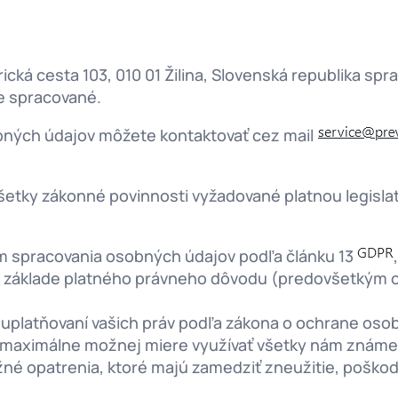
rická cesta 103, 010 01 Žilina, Slovenská republika 
e spracované.
obných údajov môžete kontaktovať cez mail
šetky zákonné povinnosti vyžadované platnou legis
m spracovania osobných údajov podľa článku 13
,
 základe platného právneho dôvodu (predovšetkým o
uplatňovaní vašich práv podľa zákona o ochrane oso
maximálne možnej miere využívať všetky nám známe a
é opatrenia, ktoré majú zamedziť zneužitie, poškod