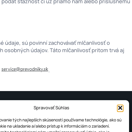
 podať sťažnosť či už priamo nám alebo príslušnému
é údaje, sú povinní zachovávať mlčanlivosť o
osobných údajov. Táto mlčanlivosť pritom trvá aj
u
.
Spravovať Súhlas
UKY
INFORMÁCIE
vanie tých najlepších skúseností používame technológie, ako sú
kie na ukladanie a/alebo prístup k informáciám o zariadení.
Ochrana osobných údajov