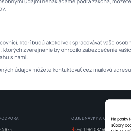
mi osobnými údajmi nenakladáme podľa zákona, môžete
ov.
covníci, ktorí budú akokoľvek spracovávať vaše osobn
torých zverejnenie by ohrozilo zabezpečenie vašich 
ahu s nami.
obných údajov môžete kontaktovať cez mailovú adres
 PODPORA
OBJEDNÁVKY A CENOVÉ PON
Na poskyto
súbory coo
54 675
+421 951 087 505