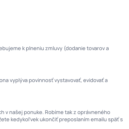
ebujeme k plneniu zmluvy (dodanie tovarov a
na vyplýva povinnosť vystavovať, evidovať a
ch v našej ponuke. Robíme tak z oprávneného
žete kedykoľvek ukončiť preposlaním emailu späť s