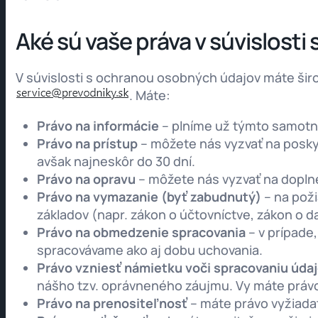
Aké sú vaše práva v súvislost
V súvislosti s ochranou osobných údajov máte širok
. Máte:
Právo na informácie
– plníme už týmto samo
Právo na prístup
– môžete nás vyzvať na posky
avšak najneskôr do 30 dní.
Právo na opravu
– môžete nás vyzvať na dopln
Právo na vymazanie (byť zabudnutý)
– na poži
základov (napr. zákon o účtovníctve, zákon o da
Právo na obmedzenie spracovania
– v prípade
spracovávame ako aj dobu uchovania.
Právo vzniesť námietku voči spracovaniu úda
nášho tzv. oprávneného záujmu. Vy máte právo
Právo na prenositeľnosť
– máte právo vyžiadať