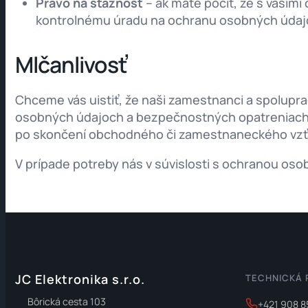
Právo na sťažnosť
– ak máte pocit, že s vaši
kontrolnému úradu na ochranu osobných údaj
Mlčanlivosť
Chceme vás uistiť, že naši zamestnanci a spolupra
osobných údajoch a bezpečnostných opatreniach, k
po skončení obchodného či zamestnaneckého vzť
V prípade potreby nás v súvislosti s ochranou os
JC Elektronika s.r.o.
TECHNICKÁ
Bôrická cesta 103
+421 908 8