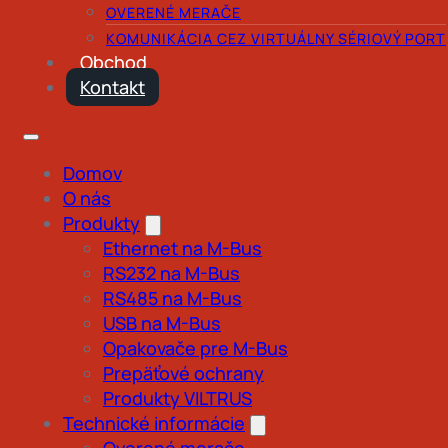
OVERENÉ MERAČE
KOMUNIKÁCIA CEZ VIRTUÁLNY SÉRIOVÝ PORT
Obchod
Kontakt
Domov
O nás
Produkty
Ethernet na M-Bus
RS232 na M-Bus
RS485 na M-Bus
USB na M-Bus
Opakovače pre M-Bus
Prepäťové ochrany
Produkty VILTRUS
Technické informácie
Overené merače