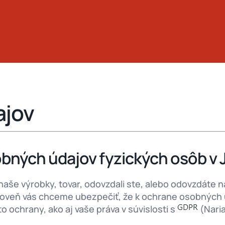
ajov
bných údajov fyzických osôb v JC
 naše výrobky, tovar, odovzdali ste, alebo odovzdát
oveň vás chceme ubezpečiť, že k ochrane osobných 
 ochrany, ako aj vaše práva v súvislosti s
(Nari