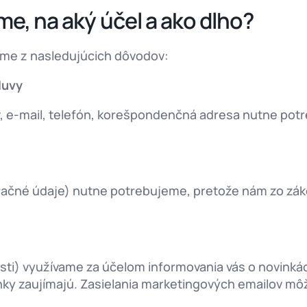
e, na aký účel a ako dlho?
ame z nasledujúcich dôvodov:
luvy
, e-mail, telefón, korešpondenčná adresa nutne potr
uračné údaje) nutne potrebujeme, pretože nám zo záko
sti) využívame za účelom informovania vás o novinká
nky zaujímajú. Zasielania marketingových emailov mô