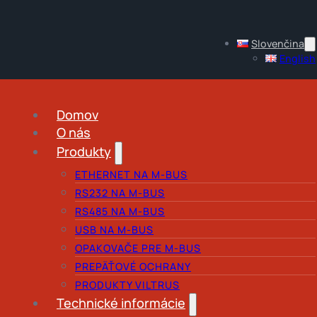
Slovenčina
English
Domov
O nás
Produkty
ETHERNET NA M-BUS
RS232 NA M-BUS
RS485 NA M-BUS
USB NA M-BUS
OPAKOVAČE PRE M-BUS
PREPÄŤOVÉ OCHRANY
PRODUKTY VILTRUS
Technické informácie