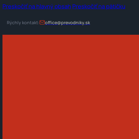
Preskočiť na hlavný obsah
Preskočiť na pätičku
Rýchly kontakt:
office@prevodniky.sk