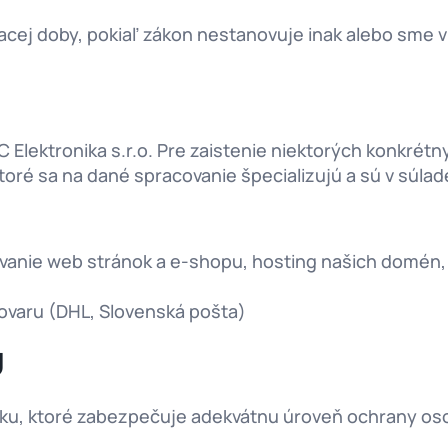
j doby, pokiaľ zákon nestanovuje inak alebo sme v 
 Elektronika s.r.o. Pre zaistenie niektorých konkré
 ktoré sa na dané spracovanie špecializujú a sú v súla
ovanie web stránok a e-shopu, hosting našich domén
ovaru (DHL, Slovenská pošta)
Ú
u, ktoré zabezpečuje adekvátnu úroveň ochrany oso