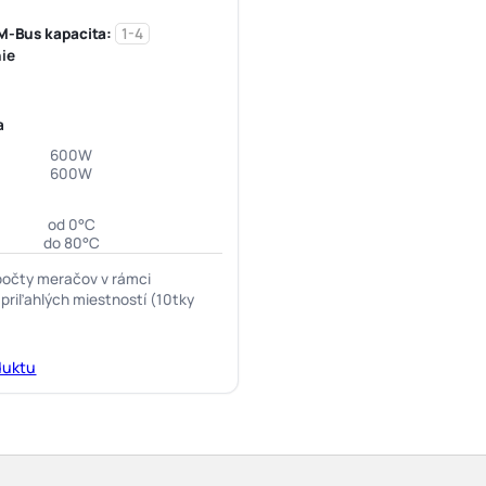
M-Bus kapacita:
1-4
ie
a
600W
600W
od 0°C
do 80°C
počty meračov v rámci
 priľahlých miestností (10tky
duktu