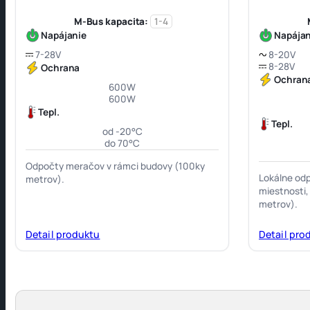
M-Bus kapacita:
1-4
Napájanie
Napájan
7-28V
8-20V
8-28V
Ochrana
Ochran
600W
600W
Tepl.
Tepl.
od -20°C
do 70°C
Odpočty meračov v rámci budovy (100ky
Lokálne od
metrov).
miestnosti,
metrov).
Detail produktu
Detail pro