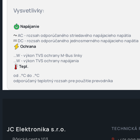
Vysvetlivky:
Napájanie
AC - rozsah odporúčaného striedavého napájacieho napätia
DC - rozsah odporúčaného jednosmerného napájacieho napätia
Ochrana
...W - výkon TVS ochrany M-Bus linky
...W - výkon TVS ochrany napájania
Tepl.
od ..°C do ..°C
odporúčaný teplotný rozsah pre použitie prevodníka
JC Elektronika s.r.o.
TECHNICKÁ
Bôrická cesta 103