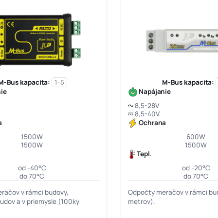
M-Bus kapacita:
1-5
M-Bus kapacita:
ie
Napájanie
8,5-28V
8,5-40V
a
Ochrana
1500W
600W
1500W
1500W
Tepl.
od -40°C
od -20°C
do 70°C
do 70°C
račov v rámci budovy,
Odpočty meračov v rámci bu
budov a v priemysle (100ky
metrov).