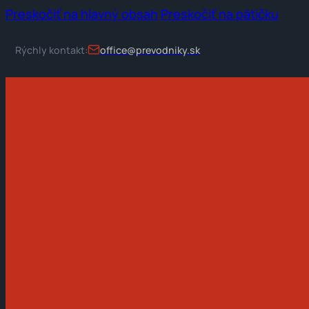
Preskočiť na hlavný obsah
Preskočiť na pätičku
Rýchly kontakt:
office@prevodniky.sk