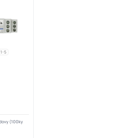
1-5
dovy (100ky