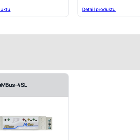
duktu
Detail produktu
oMBus-4SL