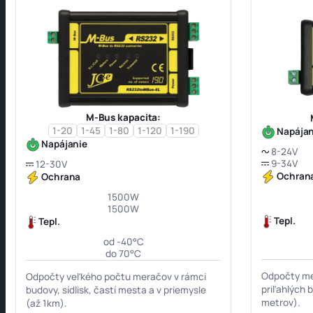
M-Bus kapacita:
1-20
1-45
1-80
1-120
1-190
Napájan
Napájanie
8-24V
9-34V
12-30V
Ochran
Ochrana
1500W
1500W
Tepl.
Tepl.
od -40°C
do 70°C
Odpočty me
Odpočty veľkého počtu meračov v rámci
priľahlých 
budovy, sídlisk, častí mesta a v priemysle
metrov).
(až 1km).