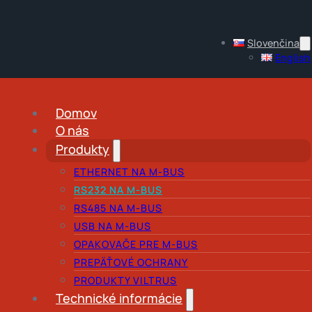
Slovenčina
English
Domov
O nás
Produkty
ETHERNET NA M-BUS
RS232 NA M-BUS
RS485 NA M-BUS
USB NA M-BUS
OPAKOVAČE PRE M-BUS
PREPÄŤOVÉ OCHRANY
PRODUKTY VILTRUS
Technické informácie