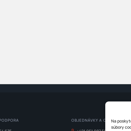
 PODPORA
OBJEDNÁVKY A CENOVÉ PON
Na poskyto
súbory coo