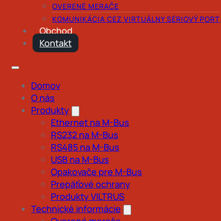
OVERENÉ MERAČE
KOMUNIKÁCIA CEZ VIRTUÁLNY SÉRIOVÝ PORT
Obchod
Kontakt
Domov
O nás
Produkty
Ethernet na M-Bus
RS232 na M-Bus
RS485 na M-Bus
USB na M-Bus
Opakovače pre M-Bus
Prepäťové ochrany
Produkty VILTRUS
Technické informácie
Overené merače