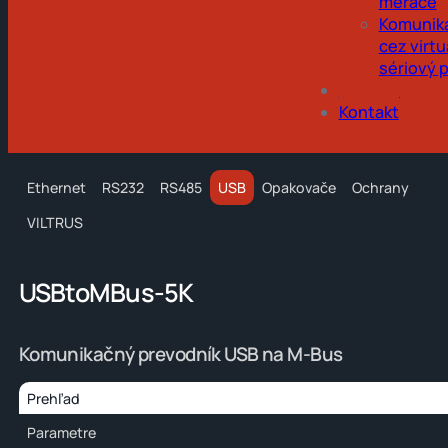
merače
Komunik
cez virtu
sériový 
Obchod
Kontakt
Ethernet
RS232
RS485
USB
Opakovače
Ochrany
VILTRUS
USBtoMBus-5K
Komunikačný prevodník USB na M-Bus
Prehľad
Parametre