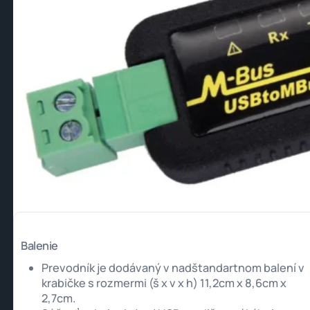
Balenie
Prevodník je dodávaný v nadštandartnom balení v
krabičke s rozmermi (š x v x h) 11,2cm x 8,6cm x
2,7cm.