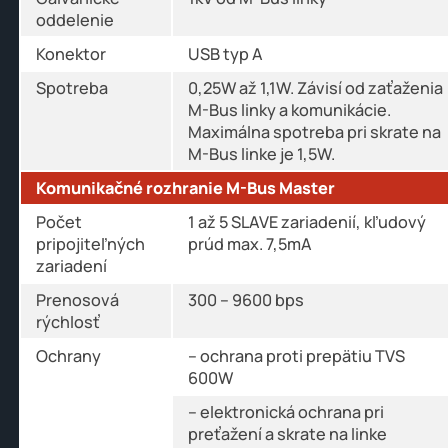
oddelenie
Konektor
USB typ A
Spotreba
0,25W až 1,1W. Závisí od zaťaženia
M-Bus linky a komunikácie.
Maximálna spotreba pri skrate na
M-Bus linke je 1,5W.
Komunikačné rozhranie M-Bus Master
Počet
1 až 5 SLAVE zariadenií, kľudový
pripojiteľných
prúd max. 7,5mA
zariadení
Prenosová
300 – 9600 bps
rýchlosť
Ochrany
– ochrana proti prepätiu TVS
600W
– elektronická ochrana pri
preťažení a skrate na linke