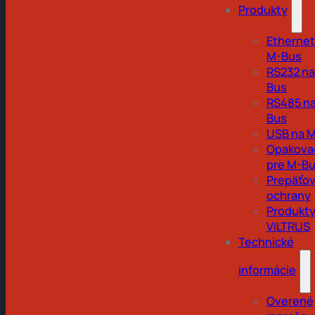
Produkty
Ethernet
M-Bus
RS232 na
Bus
RS485 na
Bus
USB na 
Opakova
pre M-B
Prepäťo
ochrany
Produkt
VILTRUS
Technické
informácie
Overené