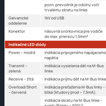
pozn. prevodník je odolný voči
trvalému skratu na linke
Galvanické
1kV od USB
oddelenie
Konektor
násuvná svorkovnica pre vodiče
do max. prierezu 1,5mm²
Indikačné LED diódy
Power – modrá
indikácia pripojeného napájacieh
napätia
Transmit –
indikácia vysielania dát na M-Bus
zelená
linke
Receive – žltá
indikácia príjmu dát na M-Bus link
Overload/Short
indikácia preťaženia M-Bus linky –
– červená
bliká (kľudový prúd > 7,5mA),
indikácia skratu na M-Bus linke –
svieti (R linky < 500Ω)