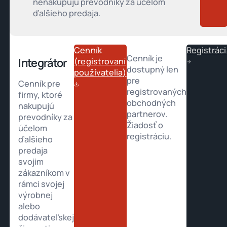
nenakupujú prevodníky za účelom
ďalšieho predaja.
Cenník
Registráci
Cenník je
Integrátor
(registrovaní
dostupný len
používatelia)
pre
Cenník pre
registrovaných
firmy, ktoré
obchodných
nakupujú
partnerov.
prevodníky za
Žiadosť o
účelom
registráciu.
ďalšieho
predaja
svojim
zákazníkom v
rámci svojej
výrobnej
alebo
dodávateľskej