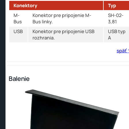
Konektory
Typ
M-
Konektor pre pripojenie M-
SH-02-
Bus
Bus linky.
3,81
USB
Konektor pre pripojenie USB
USB typ
rozhrania.
A
späť 
Balenie