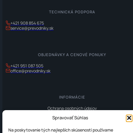
TECHNICKÁ PODPORA
+421 908 854 675
service@prevodniky.sk
OBJEDNÁVKY A CENOVÉ PONUKY
+421 951 087 505
office@prevodniky.sk
INFORMÁCIE
Ochrana osobných údajov
Zásady používania súborov cookie (EÚ)
Spravovať Súhlas
Na poskytovanie tých najlepších skúseností používame