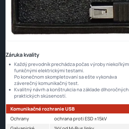
Záruka kvality
Každý prevodník prechádza počas výroby niekoľkým
funkčnými elektrickými testami.
Po konečnom skompletovaní sa ešte vykonáva
záverečný komunikačný test.
Kvalitný návrh a konštrukcia na základe dlhoročných
praktických skúseností.
Komunikačné rozhranie USB
Ochrany
ochrana proti ESD ±15kV
Galvanické
1kV od M-Bus linky