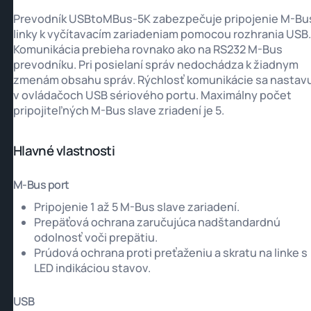
Prevodník USBtoMBus-5K zabezpečuje pripojenie M-Bu
linky k vyčítavacím zariadeniam pomocou rozhrania USB.
Komunikácia prebieha rovnako ako na RS232 M-Bus
prevodníku. Pri posielaní správ nedochádza k žiadnym
zmenám obsahu správ. Rýchlosť komunikácie sa nastav
v ovládačoch USB sériového portu. Maximálny počet
pripojiteľných M-Bus slave zriadení je 5.
Hlavné vlastnosti
M-Bus port
Pripojenie 1 až 5 M-Bus slave zariadení.
Prepäťová ochrana zaručujúca nadštandardnú
odolnosť voči prepätiu.
Prúdová ochrana proti preťaženiu a skratu na linke s
LED indikáciou stavov.
USB