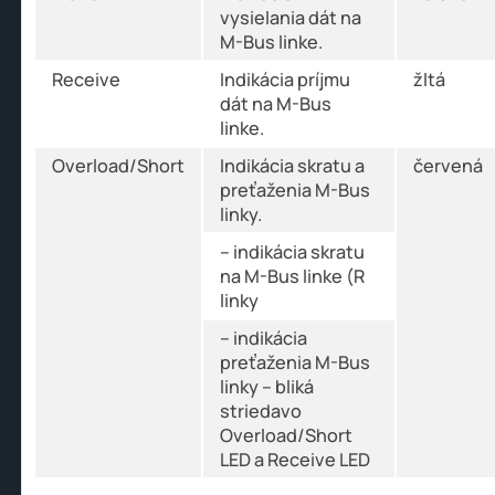
vysielania dát na
M-Bus linke.
Receive
Indikácia príjmu
žltá
dát na M-Bus
linke.
Overload/Short
Indikácia skratu a
červená
preťaženia M-Bus
linky.
– indikácia skratu
na M-Bus linke (R
linky
– indikácia
preťaženia M-Bus
linky – bliká
striedavo
Overload/Short
LED a Receive LED