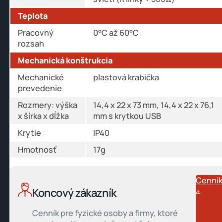
Teplota
Pracovný
0°C až 60°C
rozsah
Mechanická konštrukcia
Mechanické
plastová krabička
prevedenie
Rozmery: výška
14,4 x 22 x 73 mm, 14,4 x 22 x 76,1
x šírka x dĺžka
mm s krytkou USB
Krytie
IP40
Hmotnosť
17g
Cenní
Koncový zákazník
Cenník pre fyzické osoby a firmy, ktoré