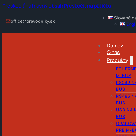
Preskočiť na hlavný obsah
Preskočiť na pätičku
Slovenčin
office@prevodniky.sk
Engl
Domov
O nás
Produkty
ETHERNE
M-BUS
RS232 N
BUS
RS485 N
BUS
USB NA 
BUS
OPAKOV
PRE M-B