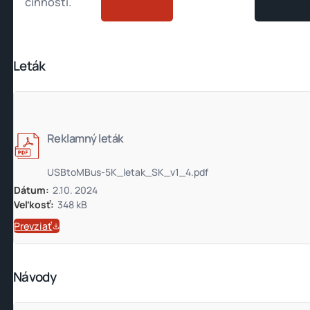
činnosti.
Leták
Reklamný leták
USBtoMBus-5K_letak_SK_v1_4.pdf
Dátum:
2.10. 2024
Veľkosť:
348 kB
Prevziať
Návody