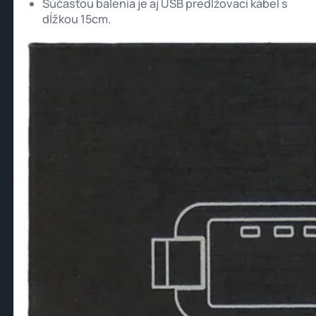
Súčasťou balenia je aj USB predlžovací kábel s
dĺžkou 15cm.