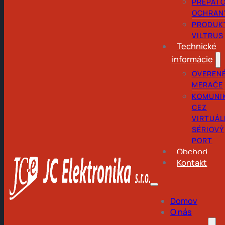
PREPÄŤ
OCHRAN
PRODUK
VILTRUS
Technické
informácie
OVEREN
MERAČE
KOMUNI
CEZ
VIRTUÁL
SÉRIOVÝ
PORT
Obchod
Kontakt
Domov
O nás