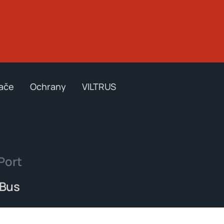
ače
Ochrany
VILTRUS
Port
-Bus