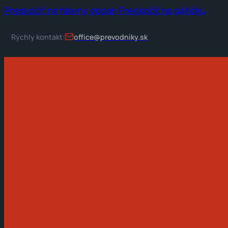
Preskočiť na hlavný obsah
Preskočiť na pätičku
Rýchly kontakt:
office@prevodniky.sk