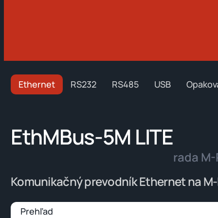
Ethernet
RS232
RS485
USB
Opakov
EthMBus-5M LITE
rada M-
Komunikačný prevodník Ethernet na M
Prehľad