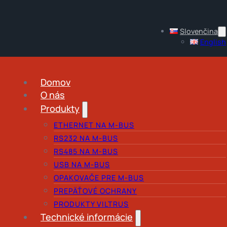
Slovenčina
English
Domov
O nás
Produkty
ETHERNET NA M-BUS
RS232 NA M-BUS
RS485 NA M-BUS
USB NA M-BUS
OPAKOVAČE PRE M-BUS
PREPÄŤOVÉ OCHRANY
PRODUKTY VILTRUS
Technické informácie