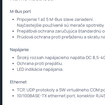
M-Bus port
Pripojenie 1 až 5 M-Bus slave zariadení.
Najčastejšie používané sú merače spotreby te
Prepäťová ochrana zaručujúca štandardnú od
Prúdová ochrana proti preťaženiu a skratu na 
Napájanie
Široký rozsah napájacieho napätia DC 8,5-40
Ochrana proti prepätiu.
LED indikácia napájania.
Ethernet
TCP, UDP protokoly a SW virtuálneho COM po
10/100BASE-TX ethernet port, konektor RJ45